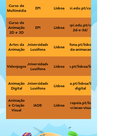
Curso de
EPI
https://www.epi.edu.pt/curso/multimedia/
Lisboa
Multimédia
Curso de
https://www.epi.edu.pt/curso/animacao-
Animação
EPI
Lisboa
2d-e-3d/
2D e 3D
Artes da
Universidade
https://www.ulusofona.pt/lisboa/mestrados/artes-
Lisboa
Animação
Lusófona
da-animacao
Universidade
Videojogos
https://www.ulusofona.pt/lisboa/licenciaturas/videojogos
Lisboa
Lusófona
Animação
Universidade
https://www.ulusofona.pt/lisboa/licenciaturas/animacao-
Lisboa
Digital
Lusófona
digital
Animação
https://www.iade.europeia.pt/licenciaturas/animacao-
e Criação
IADE
Lisboa
e-criacao-visual/
Visual