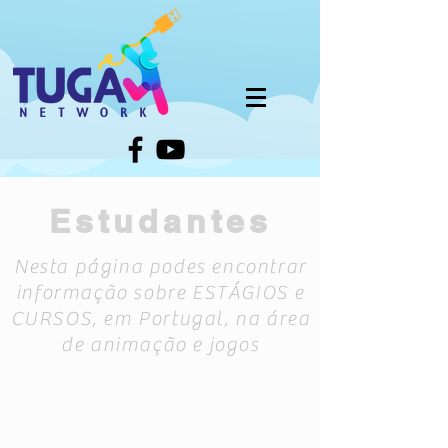
Estudantes
Nesta página podes encontrar
informação sobre ESTÁGIOS e
CURSOS, em Portugal, na área
de animação e jogos