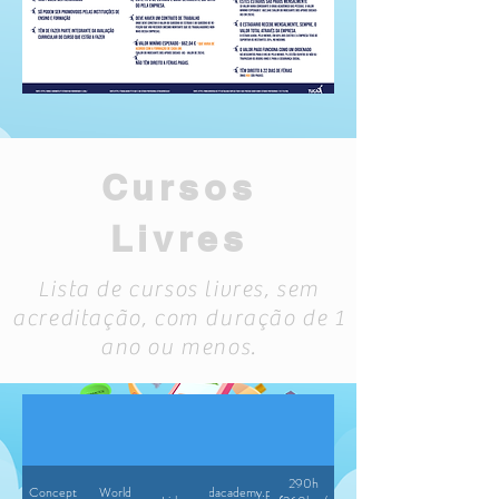
Cursos
Livres
Lista de cursos livres, sem
acreditação, com duração de 1
ano ou menos.
290h
Concept
World
https://www.worldacademy.pt/cursos/cursos-