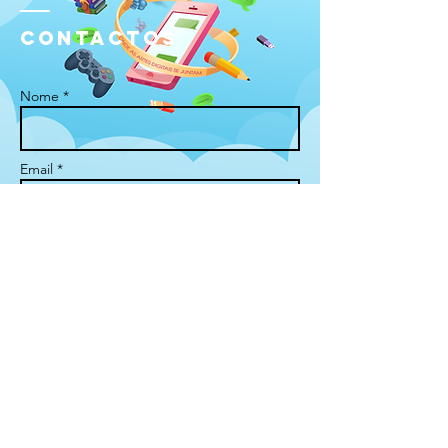
ContactOS
Nome *
Email *
Assunto
Mensagem