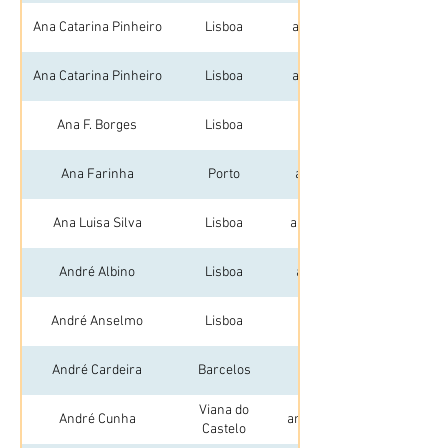
Ana Catarina Pinheiro
Lisboa
ana.catarinapp1@gmail.c
Ana Catarina Pinheiro
Lisboa
ana.catarinapp1@gmail.c
Ana F. Borges
Lisboa
borgesofiaf@gmail.com
Ana Farinha
Porto
analuisafarinha@outlook.
Ana Luisa Silva
Lisboa
analuisasilva895@gmail.
André Albino
Lisboa
andre.albino@hotmail.c
André Anselmo
Lisboa
apaz.anselmo@gmail.co
André Cardeira
Barcelos
ancardeira@gmail.com
Viana do
André Cunha
andremdcunha94@gmail.
Castelo