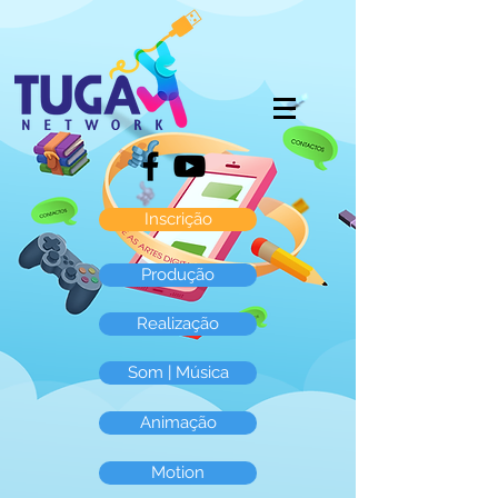
Inscrição
Produção
Realização
Som | Música
Animação
Motion