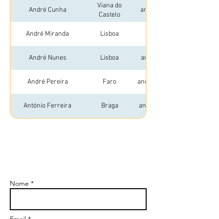
Viana do
André Cunha
andremdcunha94@gmail.
Castelo
André Miranda
Lisboa
miranda.amb@gmail.co
André Nunes
Lisboa
andre.nunes9327@gmail.
André Pereira
Faro
andrepereiradesign@gmail
António Ferreira
Braga
antonioferreira.aid@gmail
ContactOS
Nome *