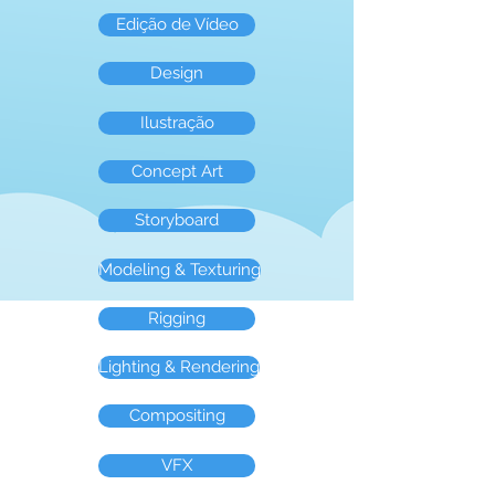
Edição de Vídeo
Design
Ilustração
Concept Art
Storyboard
Modeling & Texturing
Rigging
Lighting & Rendering
Compositing
VFX