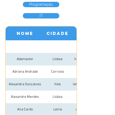
Programação
IT
Nome
Cidade
Adamastor
Lisboa
hello@weareadamastor.c
Adriana Andrade
Corroios
adrisabel.info@gmail.co
Alexandra Gonçalves
Vale
letrasdecadanome@gmail.
Alexandre Mendes
Lisboa
Ana Cardo
Leiria
ana_oliveira1@hotmail.c